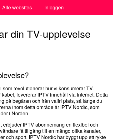
Alle websites
Inloggen
r din TV-upplevelse
plevelse?
ogi som revolutionerar hur vi konsumerar TV-
er kabel, levererar IPTV innehåll via internet. Detta
g på begäran och från valfri plats, så länge du
örerna inom detta område är IPTV Nordic, som
der i Norden.
ll, erbjuder IPTV abonnemang en flexibel och
ändare få tillgång till en mängd olika kanaler,
eter och sport. IPTV Nordic har byggt upp ett rykte