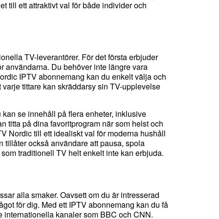
t till ett attraktivt val för både individer och
ella TV-leverantörer. För det första erbjuder
för användarna. Du behöver inte längre vara
 Nordic IPTV abonnemang kan du enkelt välja och
tt varje tittare kan skräddarsy sin TV-upplevelse
kan se innehåll på flera enheter, inklusive
an titta på dina favoritprogram när som helst och
V Nordic till ett idealiskt val för moderna hushåll
 tillåter också användare att pausa, spola
 som traditionell TV helt enkelt inte kan erbjuda.
assar alla smaker. Oavsett om du är intresserad
något för dig. Med ett IPTV abonnemang kan du få
ive internationella kanaler som BBC och CNN.