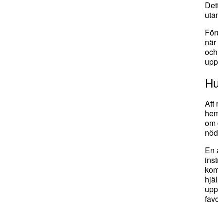
Det
utan
För
när
och
uppd
Hu
Att
hem
om d
nöd
En 
ins
kom
hjä
upp
favo