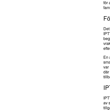
för 
fam
Fö
Det
IPT
beg
vra
eft
En 
sma
var
där
til
IP
IPT
av 
til