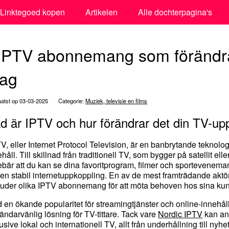
Linktegoed kopen
Artikelen
Alle dochterpagina's
 IPTV abonnemang som förändra
dag
atst op 03-03-2025
Categorie:
Muziek, televisie en films
d är IPTV och hur förändrar det din TV-up
TV, eller Internet Protocol Television, är en banbrytande teknol
håll. Till skillnad från traditionell TV, som bygger på satellit ell
ebär att du kan se dina favoritprogram, filmer och sporteveneman
 en stabil internetuppkoppling. En av de mest framträdande akt
juder olika IPTV abonnemang för att möta behoven hos sina kun
 en ökande popularitet för streamingtjänster och online-innehå
ändarvänlig lösning för TV-tittare. Tack vare
Nordic IPTV
kan anv
usive lokal och internationell TV, allt från underhållning till nyh