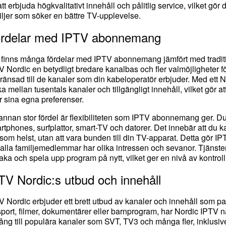
att erbjuda högkvalitativt innehåll och pålitlig service, vilket gör de
iljer som söker en bättre TV-upplevelse.
rdelar med IPTV abonnemang
 finns många fördelar med IPTV abonnemang jämfört med tradition
V Nordic en betydligt bredare kanalbas och fler valmöjligheter 
ränsad till de kanaler som din kabeloperatör erbjuder. Med ett
ka mellan tusentals kanaler och tillgängligt innehåll, vilket gör a
er sina egna preferenser.
annan stor fördel är flexibiliteten som IPTV abonnemang ger. Du 
rtphones, surfplattor, smart-TV och datorer. Det innebär att du k
 som helst, utan att vara bunden till din TV-apparat. Detta gör IPT
 alla familjemedlemmar har olika intressen och sevanor. Tjänsten
lbaka och spela upp program på nytt, vilket ger en nivå av kontroll
TV Nordic:s utbud och innehåll
V Nordic erbjuder ett brett utbud av kanaler och innehåll som p
sport, filmer, dokumentärer eller barnprogram, har Nordic IPTV 
lgång till populära kanaler som SVT, TV3 och många fler, inklus