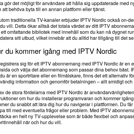
ta gör det möjligt för användare att hålla sig uppdaterade med ny
 att behöva byta till en annan plattform eller tjänst.
utom traditionella TV-kanaler erbjuder IPTV Nordic också on-dem
 du vill. Detta ökar alltså det totala värdet av ditt IPTV abonne
 ett omfattande bibliotek med innehåll som du kan nå dygnet runt.
atera sitt utbud, vilket innebär att du alltid har tillgång till de
r du kommer igång med IPTV Nordic
 registrera sig för ett IPTV abonnemang med IPTV Nordic är en 
sida och välja det abonnemang som passar dina behov bäst. IPTV
u är en sportritare eller en filmälskare, finns det ett alternativ f
vändig information och genomför betalningen – allt smidigt och 
av de stora fördelarna med IPTV Nordic är användarvänligheten i t
truktioner om hur du installerar programvaran och kommer igång. 
mer du snabbt att lära dig hur du navigerar i plattformen. Du får 
lpa till med eventuella frågor eller problem. Med IPTV abonnem
täcka en helt ny TV-upplevelse som är både flexibel och anpassni
ritinnehåll när och hur du vill.