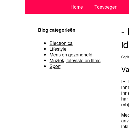
Home
Toevoegen
-
Blog categorieën
i
Electronica
Lifestyle
Mens en gezondheid
Gepla
Muziek, televisie en films
Sport
Va
IP 
inne
inn
har
erb
Med
anv
inkl