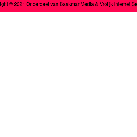
ight © 2021 Onderdeel van
BaakmanMedia
&
Vrolijk Internet S