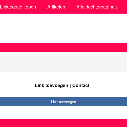
Linktegoed kopen
Artikelen
Alle dochterpagina's
Link toevoegen
Contact
Link toevoegen