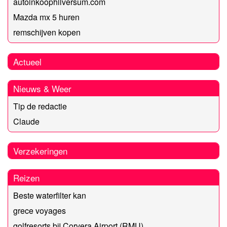
autoinkoophilversum.com
Mazda mx 5 huren
remschijven kopen
Actueel
Nieuws & Weer
Tip de redactie
Claude
Verzekeringen
Reizen
Beste waterfilter kan
grece voyages
golfresorts bij Corvera Airport (RMU)