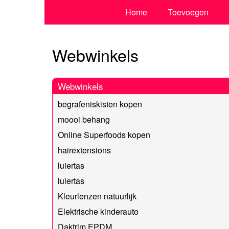
Home
Toevoegen
Webwinkels
Webwinkels
begrafeniskisten kopen
moooi behang
Online Superfoods kopen
hairextensions
luiertas
luiertas
Kleurlenzen natuurlijk
Elektrische kinderauto
Daktrim EPDM